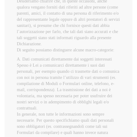
Desideriamo chiarire che, in queste occasioni, anche
qualora vengano forniti dati riferiti ad altre persone (come
parenti, amici, il contatto di una persona di riferimento e/o
del rappresentante legale oppure di altri prestatori di servizi
sanitari), si presume che chi fornisce questi dati abbia
l’autorizzazione per farlo, che tali dati siano accurati e che
tali soggetti siano stati informati riguardo alla presente
Dichiarazione.
Di seguito possiamo distinguere alcune macro-categorie:
A. Dati comunicati direttamente dai soggetti interessati
Spesso è Lei a comunicarci direttamente i suoi dati
personali, per esempio quando ci trasmette dati o comunica
con noi in persona tramite l’utilizzo di vari strumenti (es.
compilazione di Moduli o Formulari online, telefono, e-
mail, corrispondenza). La trasmissione dei dati a noi è
volontaria, ma spesso necessaria per poter usufruire dei
nostri servizi o in adempimento di obblighi legali e/o
contrattuali.
In generale, non tutte le informazioni sono sempre
necessarie. Per questo specifichiamo quali dati personali
sono obbligatori (es. contrassegnandoli come tali sui
Formulari da compilare) e quali hanno invece natura