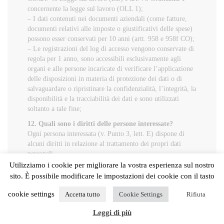
concernente la legge sul lavoro (OLL 1);
– I dati contenuti nei documenti aziendali (come fatture,
documenti relativi alle imposte o giustificativi delle spese)
possono esser conservati per 10 anni (artt. 958 e 958f CO);
– Le registrazioni del log di accesso vengono conservate di
regola per 1 anno, sono accessibili esclusivamente agli
organi e alle persone incaricate di verificare l’applicazione
delle disposizioni in materia di protezione dei dati o di
salvaguardare o ripristinare la confidenzialità, l’integrità, la
disponibilità e la tracciabilità dei dati e sono utilizzati
soltanto a tale fine;
12. Quali sono i diritti delle persone interessate?
Ogni persona interessata (v. Punto 3, lett. E) dispone di
alcuni diritti in relazione al trattamento dei propri dati
personali.
In particolare ogni soggetto interessato ha il diritto di:
Utilizziamo i cookie per migliorare la vostra esperienza sul nostro
sito. È possibile modificare le impostazioni dei cookie con il tasto
 richiedere l’accesso ai propri dati personali (diritto di
accesso)
cookie settings
Accetta tutto
Cookie Settings
Rifiuta
 richiedere l’aggiornamento/modifica/correzione dei
propri dati personali inesatti o incompleti (diritto di
Leggi di più
rettifica);