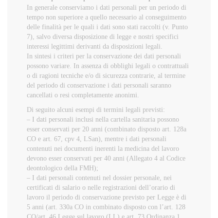
In generale conserviamo i dati personali per un periodo di
tempo non superiore a quello necessario al conseguimento
delle finalità per le quali i dati sono stati raccolti (v. Punto
7), salvo diversa disposizione di legge e nostri specifici
interessi legittimi derivanti da disposizioni legali.
In sintesi i criteri per la conservazione dei dati personali
possono variare. In assenza di obblighi legali o contrattuali
o di ragioni tecniche e/o di sicurezza contrarie, al termine
del periodo di conservazione i dati personali saranno
cancellati o resi completamente anonimi.
Di seguito alcuni esempi di termini legali previsti:
– I dati personali inclusi nella cartella sanitaria possono
esser conservati per 20 anni (combinato disposto art. 128a
CO e art. 67, cpv 4, LSan), mentre i dati personali
contenuti nei documenti inerenti la medicina del lavoro
devono esser conservati per 40 anni (Allegato 4 al Codice
deontologico della FMH);
– I dati personali contenuti nel dossier personale, nei
certificati di salario o nelle registrazioni dell’orario di
lavoro il periodo di conservazione previsto per Legge è di
5 anni (art. 330a CO in combinato disposto con l’art. 128
CO/art. 46 Legge sul lavoro (LL) e art. 73 Ordinanza 1