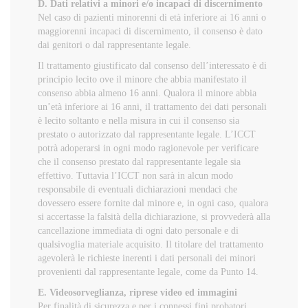
D. Dati relativi a minori e/o incapaci di discernimento
Nel caso di pazienti minorenni di età inferiore ai 16 anni o
maggiorenni incapaci di discernimento, il consenso è dato
dai genitori o dal rappresentante legale.
Il trattamento giustificato dal consenso dell’interessato è di
principio lecito ove il minore che abbia manifestato il
consenso abbia almeno 16 anni. Qualora il minore abbia
un’età inferiore ai 16 anni, il trattamento dei dati personali
è lecito soltanto e nella misura in cui il consenso sia
prestato o autorizzato dal rappresentante legale. L’ICCT
potrà adoperarsi in ogni modo ragionevole per verificare
che il consenso prestato dal rappresentante legale sia
effettivo. Tuttavia l’ICCT non sarà in alcun modo
responsabile di eventuali dichiarazioni mendaci che
dovessero essere fornite dal minore e, in ogni caso, qualora
si accertasse la falsità della dichiarazione, si provvederà alla
cancellazione immediata di ogni dato personale e di
qualsivoglia materiale acquisito. Il titolare del trattamento
agevolerà le richieste inerenti i dati personali dei minori
provenienti dal rappresentante legale, come da Punto 14.
E. Videosorveglianza, riprese video ed immagini
Per finalità di sicurezza e per i connessi fini probatori,