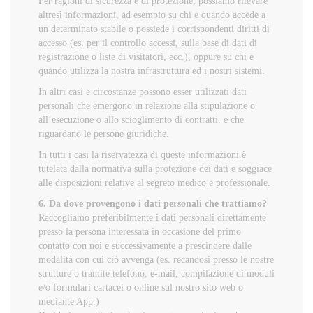
Per ragioni di sicurezza e di protezione, possiamo rilevare
altresì informazioni, ad esempio su chi e quando accede a
un determinato stabile o possiede i corrispondenti diritti di
accesso (es. per il controllo accessi, sulla base di dati di
registrazione o liste di visitatori, ecc.), oppure su chi e
quando utilizza la nostra infrastruttura ed i nostri sistemi.
In altri casi e circostanze possono esser utilizzati dati
personali che emergono in relazione alla stipulazione o
all’esecuzione o allo scioglimento di contratti. e che
riguardano le persone giuridiche.
In tutti i casi la riservatezza di queste informazioni è
tutelata dalla normativa sulla protezione dei dati e soggiace
alle disposizioni relative al segreto medico e professionale.
6. Da dove provengono i dati personali che trattiamo?
Raccogliamo preferibilmente i dati personali direttamente
presso la persona interessata in occasione del primo
contatto con noi e successivamente a prescindere dalle
modalità con cui ciò avvenga (es. recandosi presso le nostre
strutture o tramite telefono, e-mail, compilazione di moduli
e/o formulari cartacei o online sul nostro sito web o
mediante App.)