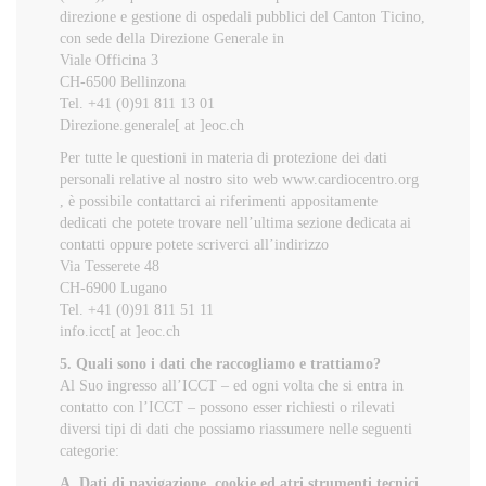
direzione e gestione di ospedali pubblici del Canton Ticino,
con sede della Direzione Generale in
Viale Officina 3
CH-6500 Bellinzona
Tel. +41 (0)91 811 13 01
Direzione.generale[ at ]eoc.ch
Per tutte le questioni in materia di protezione dei dati
personali relative al nostro sito web www.cardiocentro.org
, è possibile contattarci ai riferimenti appositamente
dedicati che potete trovare nell’ultima sezione dedicata ai
contatti oppure potete scriverci all’indirizzo
Via Tesserete 48
CH-6900 Lugano
Tel. +41 (0)91 811 51 11
info.icct[ at ]eoc.ch
5. Quali sono i dati che raccogliamo e trattiamo?
Al Suo ingresso all’ICCT – ed ogni volta che si entra in
contatto con l’ICCT – possono esser richiesti o rilevati
diversi tipi di dati che possiamo riassumere nelle seguenti
categorie:
A. Dati di navigazione, cookie ed atri strumenti tecnici